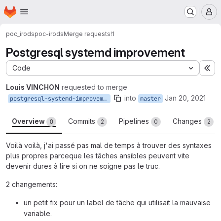
Homepage
Skip to main content
M
poc_irods
poc-irods
Merge requests
!1
Postgresql systemd improvement
Code
Ex
Louis VINCHON
requested to merge
into
Jan 20, 2021
postgresql-systemd-improvement
master
Overview
Commits
Pipelines
Changes
0
2
0
2
Voilà voilà, j'ai passé pas mal de temps à trouver des syntaxes
plus propres parceque les tâches ansibles peuvent vite
devenir dures à lire si on ne soigne pas le truc.
2 changements:
un petit fix pour un label de tâche qui utilisait la mauvaise
variable.